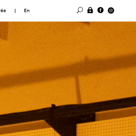
rée
|
En