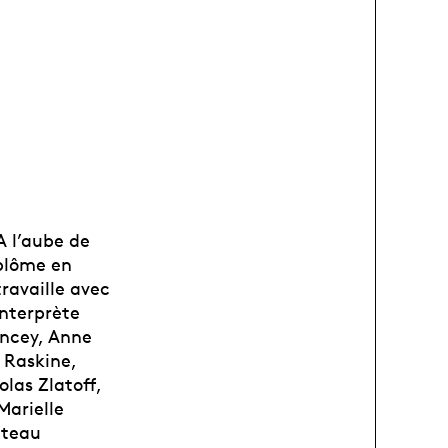
A l’aube de
iplôme en
travaille avec
nterprète
incey, Anne
 Raskine,
las Zlatoff,
Marielle
ateau