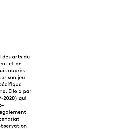
l des arts du
ent et de
uis auprès
ter son jeu
pécifique
e. Elle a par
9-2020) qui
o-
a également
tenariat
observation