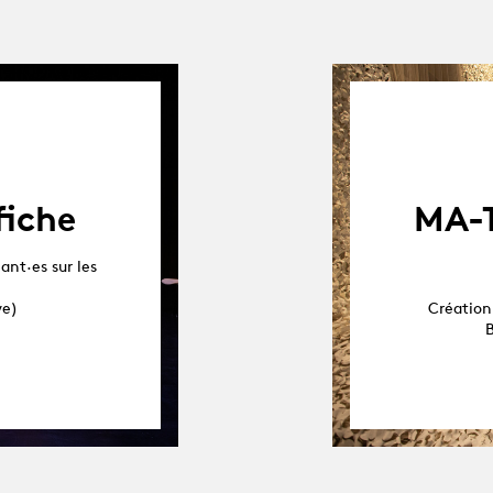
fiche
MA-T
ant·es sur les
ve)
Création 
B