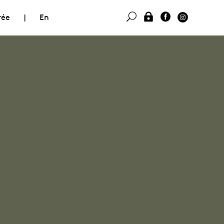
rée
|
En