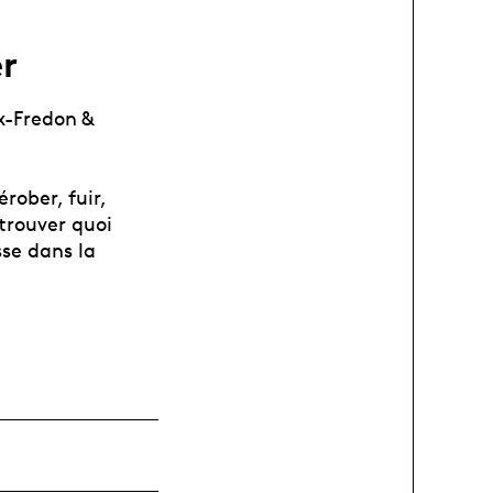
er
x-Fredon &
érober, fuir,
 trouver quoi
sse dans la