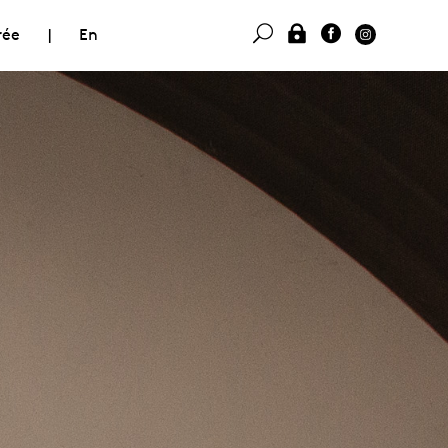
rée
|
En