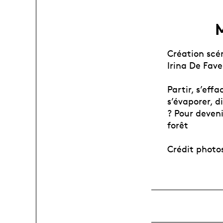
M
Création scé
Irina De Fave
Partir, s’effa
s’évaporer, d
? Pour deveni
forêt
Crédit photos