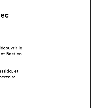
vec
écouvrir le
 et Bastien
.
essida, et
pertoire