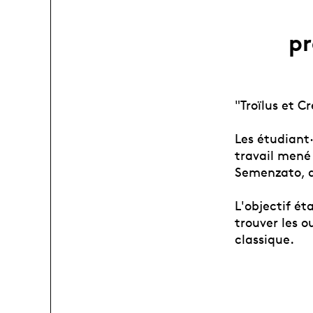
pr
"Troïlus et C
Les étudiant·
travail mené
Semenzato, d
L'objectif ét
trouver les o
classique.