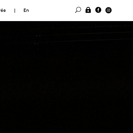
rée
|
En