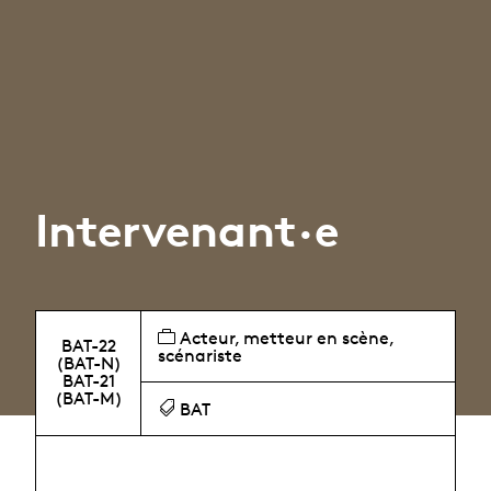
Intervenant·e
Acteur, metteur en scène,
BAT-22
scénariste
(BAT-N)
BAT-21
(BAT-M)
BAT