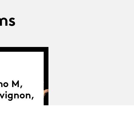
ms
mo M,
vignon,
 leur spectacle
.