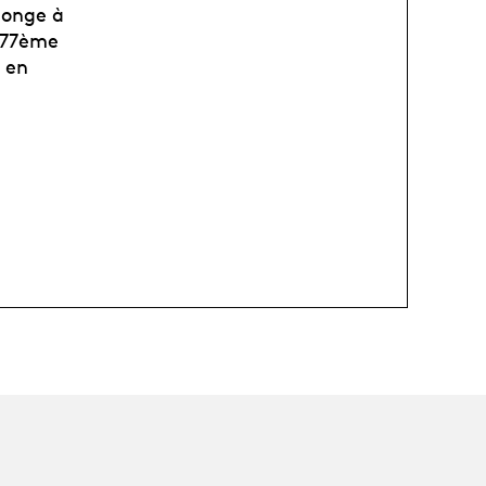
Songe à
a 77ème
t en