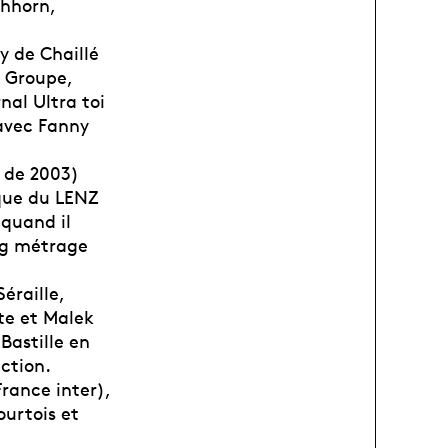
chhorn,
y de Chaillé
e Groupe,
nal Ultra toi
 avec Fanny
r de 2003)
ique du LENZ
 quand il
ong métrage
éraille,
tte et Malek
Bastille en
ction.
France inter),
ourtois et