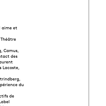
l aime et
 Théâtre
g, Camus,
ntact des
aurent
s Lacoste,
trindberg,
xpérience du
ctifs de
Label