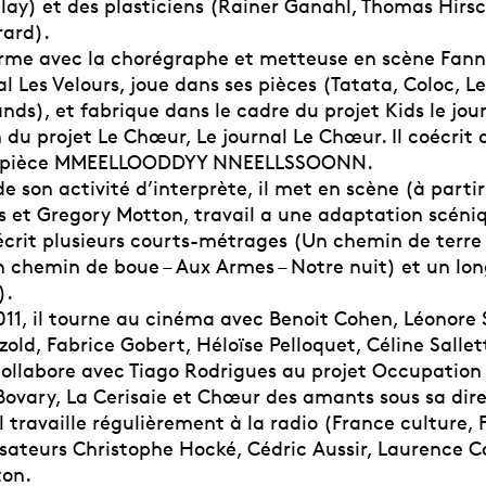
lay) et des plasticiens (Rainer Ganahl, Thomas Hirs
ard).
forme avec la chorégraphe et metteuse en scène Fann
l Les Velours, joue dans ses pièces (Tatata, Coloc, L
nds), et fabrique dans le cadre du projet Kids le jour
n du projet Le Chœur, Le journal Le Chœur. Il coécrit
la pièce MMEELLOODDYY NNEELLSSOONN.
de son activité d’interprète, il met en scène (à parti
s et Gregory Motton, travail a une adaptation scén
écrit plusieurs courts-métrages (Un chemin de terre
un chemin de boue – Aux Armes – Notre nuit) et un l
).
011, il tourne au cinéma avec Benoit Cohen, Léonore S
zold, Fabrice Gobert, Héloïse Pelloquet, Céline Salle
collabore avec Tiago Rodrigues au projet Occupation 
Bovary, La Cerisaie et Chœur des amants sous sa dire
l travaille régulièrement à la radio (France culture, 
isateurs Christophe Hocké, Cédric Aussir, Laurence C
ton.