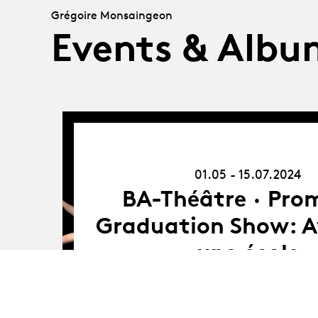
Grégoire Monsaingeon
Events & Albu
01.05.24
-
15.07.24
01.05 - 15.07.2024
BA-Théâtre · Pro
Graduation Show: A
une école
Les étudiant·es de la promotion M présentent
de sortie : Avignon, une école