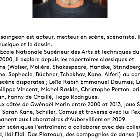
saingeon est acteur, metteur en scène, scénariste. I
usique et le dessin.
’Ecole Nationale Supérieur des Arts et Techniques du
000, il explore depuis les répertoires classiques et
s (Walser, Molière, Shakespeare, Handke, Strindber
ne, Sophocle, Büchner, Tchekhov, Kane, Alferi) au co
scène disparates ; Leïla Rabih Emmanuel Daumas, L
ilippe Vincent, Michel Raskin, Christophe Perton, ori
n, Fanny de Chaillé, Tiago Rodrigues.
ux côtés de Gwénaël Morin entre 2000 et 2013, joue S
 Sarah Kane, Schiller, Camus et traverse avec lui l’e
anent aux Laboratoires d’Aubervilliers en 2009.
on scéniques l’entraînent à collaborer avec des colle
, Ildi Eldi, Das Plateau), des compagnies de danse (