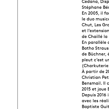
Cedana, Disp
Stéphane Bér
En 2005, il 
le duo musica
Chut, Les Gra
et l’extensio
de Chaillé 
En parallèle 
Botho Straus
de Büchner, 
pleut c’est 
(Charkuterie
À partir de 2
Christian Pet
Bensmail. Il 
2015 et joue 
Depuis 2016 i
avec les réal
Baptiste Gui