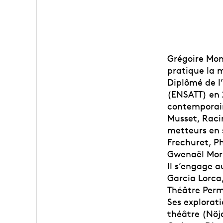
Grégoire Mon
pratique la m
Diplômé de l
(ENSATT) en 2
contemporain
Musset, Raci
metteurs en 
Frechuret, Ph
Gwenaël Mori
Il s’engage a
Garcia Lorca,
Théâtre Perm
Ses explorati
théâtre (Nöjd