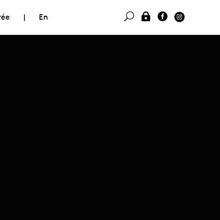
rée
|
En