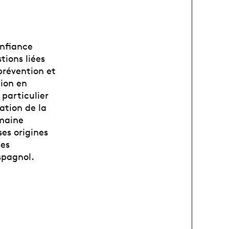
onfiance
tions liées
prévention et
tion en
particulier
tation de la
omaine
ses origines
ses
spagnol.