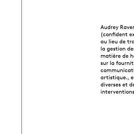
Audrey Raven
(confident ex
au lieu de tr
la gestion de
matière de h
sur la fourni
communicatio
artistique., 
diverses et 
interventions