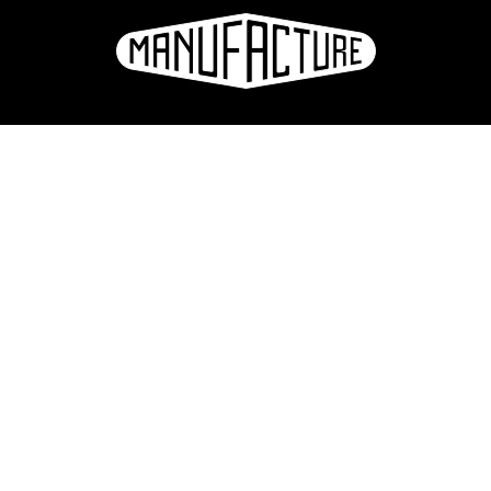
La Manufacture - Haute école des arts de la scène
Lausanne, Suisse
+41 21 557 41 60,
contact@manufacture.ch