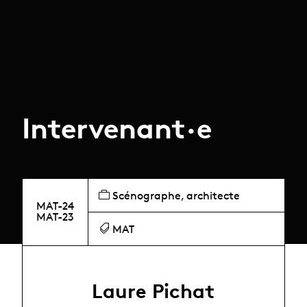
Intervenant·e
Scénographe, architecte
MAT-24
MAT-23
MAT
Laure Pichat