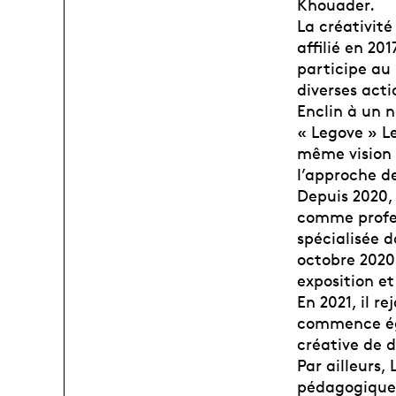
Khouader.
La créativité
affilié en 20
participe au 
diverses acti
Enclin à un n
« Legove » L
même vision a
l’approche d
Depuis 2020, 
comme profes
spécialisée 
octobre 2020 
exposition et
En 2021, il r
commence ég
créative de 
Par ailleurs
pédagogique 