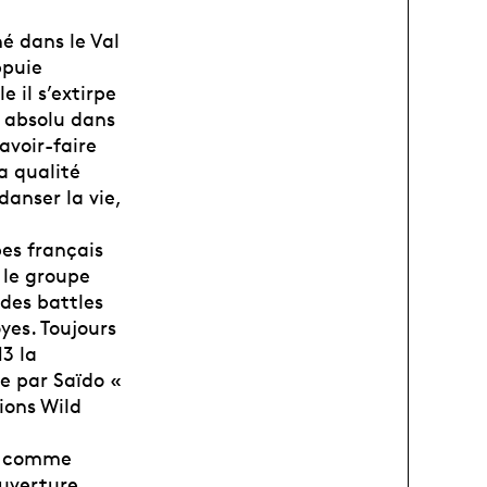
é dans le Val
ppuie
 il s’extirpe
t absolu dans
avoir-faire
a qualité
danser la vie,
pes français
 le groupe
 des battles
yes. Toujours
3 la
e par Saïdo «
ions Wild
ls comme
ouverture