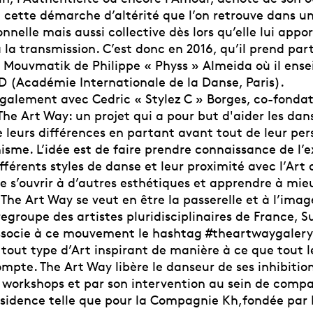
de cette démarche d’altérité que l’on retrouve dans 
nnelle mais aussi collective dès lors qu’elle lui appor
 la transmission. C’est donc en 2016, qu’il prend part
Mouvmatik de Philippe « Physs » Almeida où il ensei
ID (Académie Internationale de la Danse, Paris).
également avec Cedric « Stylez C » Borges, co-fonda
e Art Way: un projet qui a pour but d'aider les dans
e leurs différences en partant avant tout de leur per
isme. L’idée est de faire prendre connaissance de l’
ifférents styles de danse et leur proximité avec l’Art 
e s’ouvrir à d’autres esthétiques et apprendre à mie
he Art Way se veut en être la passerelle et à l’imag
groupe des artistes pluridisciplinaires de France, Su
ssocie à ce mouvement le hashtag #theartwaygalery
tout type d’Art inspirant de manière à ce que tout 
mpte. The Art Way libère le danseur de ses inhibition
s workshops et par son intervention au sein de comp
ésidence telle que pour la Compagnie Kh,fondée par