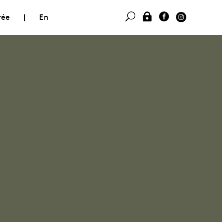
rée
|
En