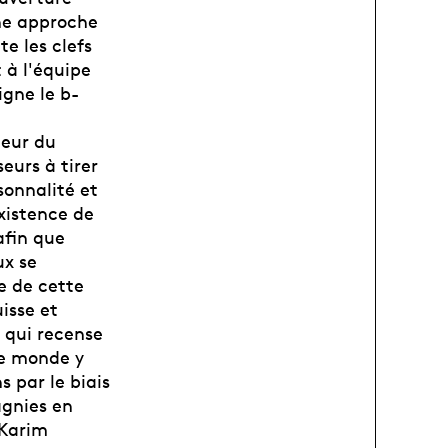
une approche
te les clefs
 à l'équipe
gne le b-
teur du
eurs à tirer
sonnalité et
existence de
afin que
ux se
e de cette
isse et
 qui recense
le monde y
s par le biais
agnies en
 Karim