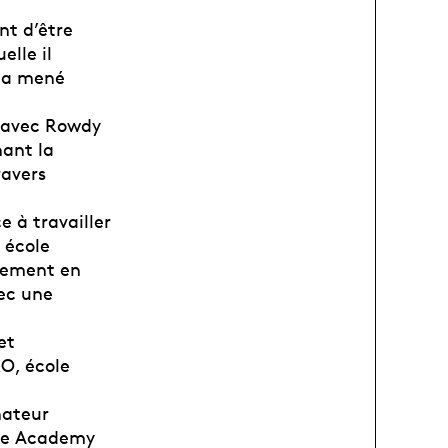
nt d’être
elle il
l a mené
w avec Rowdy
nant la
ravers
 à travailler
 école
énement en
vec une
et
O, école
nateur
ove Academy