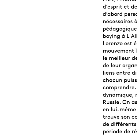
d’esprit et 
d’abord perso
nécessaires à
pédagogique 
boying à L'A
Lorenzo est 
mouvement Th
le meilleur d
de leur organ
liens entre d
chacun puiss
comprendre. T
dynamique, re
Russie. On a
en lui-même 
trouve son co
de différent
période de r