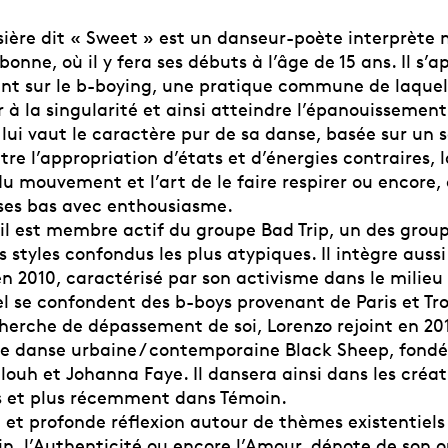
ière dit « Sweet » est un danseur-poète interprète n
bonne, où il y fera ses débuts à l’âge de 15 ans. Il s’a
nt sur le b-boying, une pratique commune de laquelle
 à la singularité et ainsi atteindre l’épanouissemen
 lui vaut le caractère pur de sa danse, basée sur un s
re l’appropriation d’états et d’énergies contraires, l
u mouvement et l’art de le faire respirer ou encore, 
 ses bas avec enthousiasme.
 il est membre actif du groupe Bad Trip, un des grou
 styles confondus les plus atypiques. Il intègre aussi
n 2010, caractérisé par son activisme dans le milieu
l se confondent des b-boys provenant de Paris et Tro
herche de dépassement de soi, Lorenzo rejoint en 201
 danse urbaine / contemporaine Black Sheep, fondé
ouh et Johanna Faye. Il dansera ainsi dans les créat
 et plus récemment dans Témoin.
 et profonde réflexion autour de thèmes existentie
in, l’Authenticité ou encore l’Amour, dénote de son 