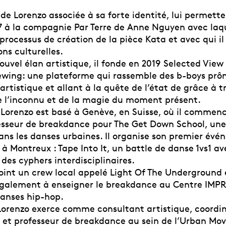
 de Lorenzo associée à sa forte identité, lui permette
17 à la compagnie Par Terre de Anne Nguyen avec laqu
processus de création de la pièce Kata et avec qui i
ons culturelles.
ouvel élan artistique, il fonde en 2019 Selected Vie
ewing: une plateforme qui rassemble des b-boys prô
rtistique et allant à la quête de l’état de grâce à t
e l’inconnu et de la magie du moment présent.
Lorenzo est basé à Genève, en Suisse, où il commence
seur de breakdance pour The Get Down School, une
dans les danses urbaines. Il organise son premier év
à Montreux : Tape Into It, un battle de danse 1vs1 a
 des cyphers interdisciplinaires.
ejoint un crew local appelé Light Of The Underground 
alement à enseigner le breakdance au Centre IMPR
danses hip-hop.
, Lorenzo exerce comme consultant artistique, coordi
et professeur de breakdance au sein de l’Urban M