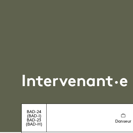
Intervenant·e
BAD-24
(BAD-I)
BAD-23
Danseur
(BAD-H)