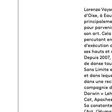
Lorenzo Vayss
d’Oise, à Eau
principaleme
pour parvenir
son art. Cela
percutant ent
d’exécution d
ses hauts et
Depuis 2007,
de danse tous
Sans Limite e
et dans leque
dans une rec
compagnie de
Darwin » Lehl
Cat, Apaches
Sa constante
l’Art, l’Huma