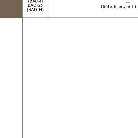
(BAD-I)
BAD-23
Diététicien, nutri
(BAD-H)