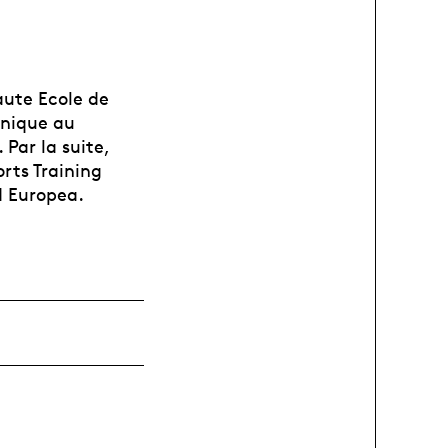
aute Ecole de
inique au
Par la suite,
orts Training
d Europea.