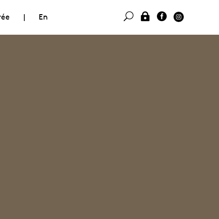
rée
|
En