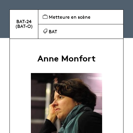
Metteure en scène
BAT-24
(BAT-O)
BAT
Anne Monfort