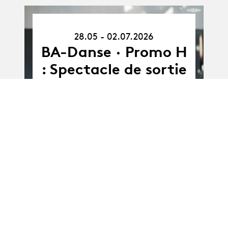
28.05.26
28.05 - 02.07.2026
-
02.07.26
BA-Danse · Promo H
: Spectacle de sortie
– J. Ngemi & J. Nedd