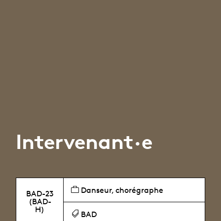
Intervenant·e
Danseur, chorégraphe
BAD-23
(BAD-
H)
BAD