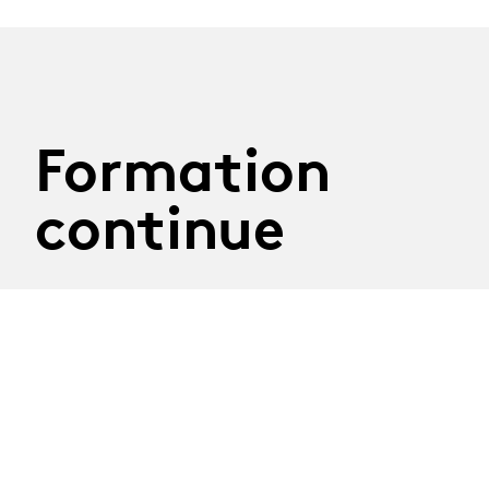
Formation
continue
29.09.2026
Atelier Construire son
discours
Mardi 29 septembre 2026
Atelier mené par la journaliste Nathalie Randin
Délai d'inscription : 8 septembre 2026