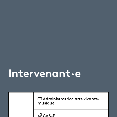
Intervenant·e
Administratrice arts vivants-
musique
CAS-P