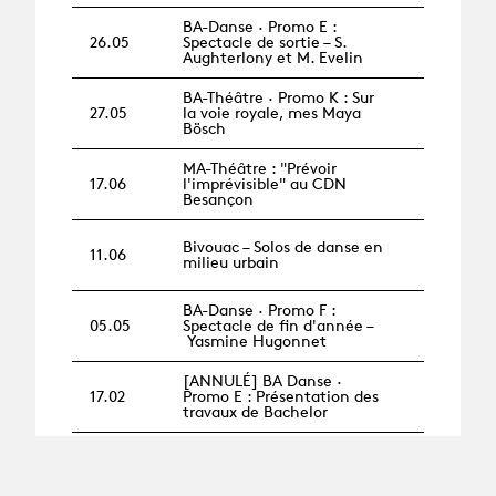
BA-Danse · Promo E :
26.05
Spectacle de sortie – S.
Aughterlony et M. Evelin
BA-Théâtre · Promo K : Sur
27.05
la voie royale, mes Maya
Bösch
MA-Théâtre : "Prévoir
17.06
l'imprévisible" au CDN
Besançon
Bivouac – Solos de danse en
11.06
milieu urbain
BA-Danse · Promo F :
05.05
Spectacle de fin d'année –
Yasmine Hugonnet
[ANNULÉ] BA Danse ·
17.02
Promo E : Présentation des
travaux de Bachelor
[ANNULÉ] BA-Danse ·
11.02
Promo D : Spectacle de
sortie par Mathilde Monnier