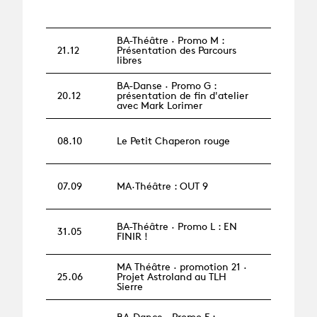
BA-Théâtre · Promo M :
21.12
Présentation des Parcours
libres
BA-Danse · Promo G :
20.12
présentation de fin d'atelier
avec Mark Lorimer
08.10
Le Petit Chaperon rouge
07.09
MA·Théâtre : OUT 9
BA-Théâtre · Promo L : EN
31.05
FINIR !
MA Théâtre · promotion 21 ·
25.06
Projet Astroland au TLH
Sierre
BA-Dance · Promo F :