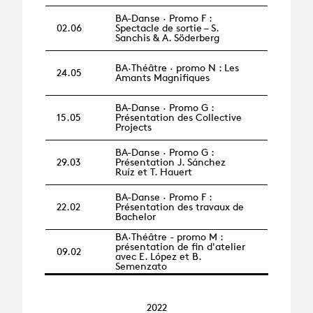
BA-Danse · Promo F :
02.06
Spectacle de sortie – S.
Sanchis & A. Söderberg
BA·Théâtre · promo N : Les
24.05
Amants Magnifiques
BA-Danse · Promo G :
15.05
Présentation des Collective
Projects
BA-Danse · Promo G :
29.03
Présentation J. Sánchez
Ruíz et T. Hauert
BA-Danse · Promo F :
22.02
Présentation des travaux de
Bachelor
BA·Théâtre - promo M :
présentation de fin d'atelier
09.02
avec E. López et B.
Semenzato
2022