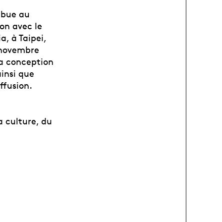
ribue au
on avec le
 à Taipei,
 novembre
la conception
insi que
ffusion.
 culture, du