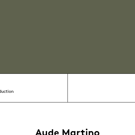
duction
Aude Martino