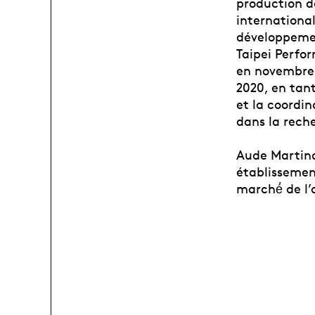
production d
international
développemen
Taipei Perfor
en novembre 
2020, en tant
et la coordi
dans la rech
Aude Martino 
établissemen
marché́ de l’