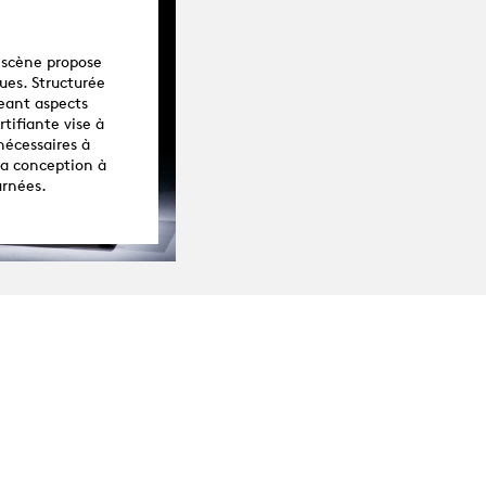
 scène propose
ues. Structurée
eant aspects
tifiante vise à
nécessaires à
la conception à
urnées.