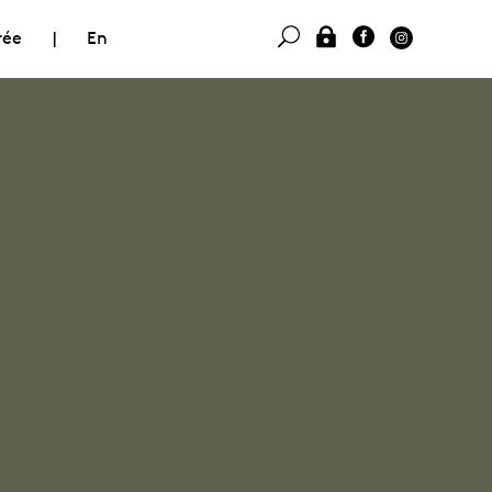
rée
|
En