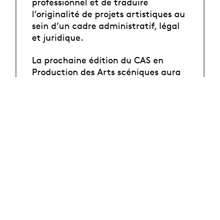
professionnel et de traduire
l’originalité de projets artistiques au
sein d’un cadre administratif, légal
et juridique.
La prochaine édition du CAS en
Production des Arts scéniques aura
lieu de février 2027 à mai 2028.
Le délai d'inscription est fixé au 30
septembre 2026.
Pour plus de renseignements:
Captation de la séance
d'information à distance (Teams) du
mardi 19 mai 2026.
Pour toute information, contactez: