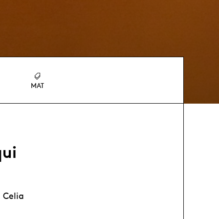
MAT
qui
 Celia