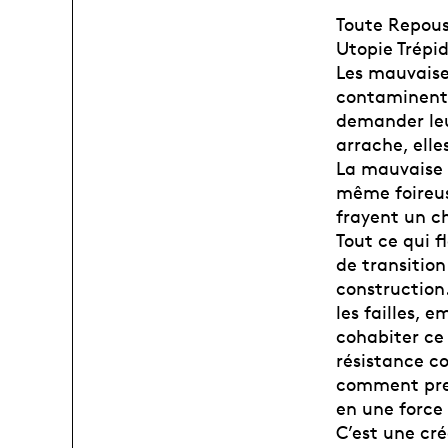
Toute Repouss
Utopie Trépi
Les mauvaises
contaminent 
demander leur
arrache, elle
La mauvaise h
même foireus
frayent un c
Tout ce qui f
de transition
construction.
les failles, 
cohabiter ce 
résistance co
comment pren
en une force
C’est une cr