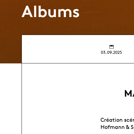
Albums
03.09.2025
MA
Création scé
Hofmann & Sa