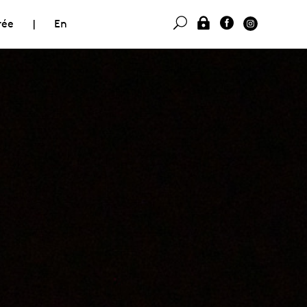
rée
|
En