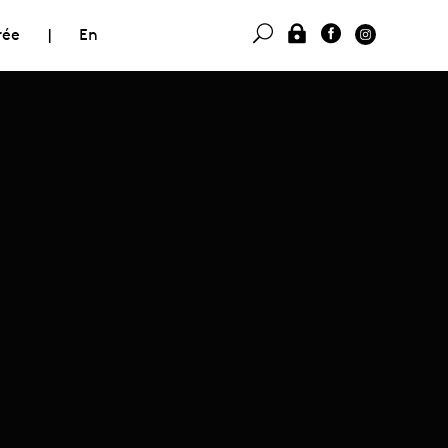
rée
|
En