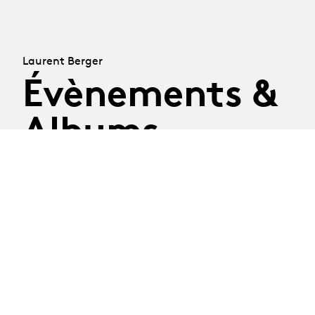
Laurent Berger
Évènements &
Albums
01.01.2024 - 31.10.2026
01.01.24
Être, jouer et
-
31.10.26
performer :
porosités et