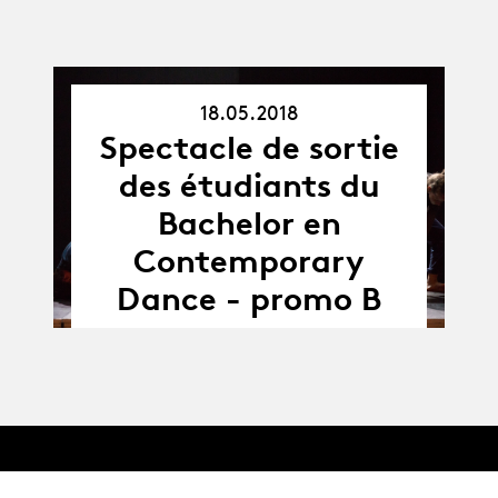
18.05.2018
Spectacle de sortie
18.05.18
des étudiants du
Bachelor en
Contemporary
Dance - promo B