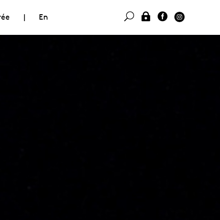
rée
|
En