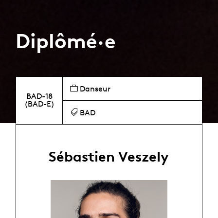
Diplômé·e
Danseur
BAD-18
(BAD-E)
BAD
Sébastien Veszely