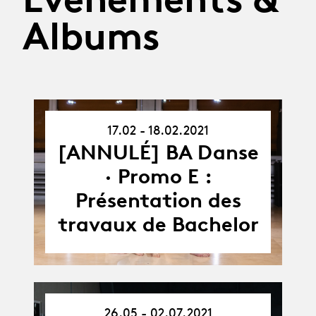
Albums
17.02 - 18.02.2021
17.02.21
-
[ANNULÉ] BA Danse
18.02.21
· Promo E :
Présentation des
travaux de Bachelor
26.05 - 02.07.2021