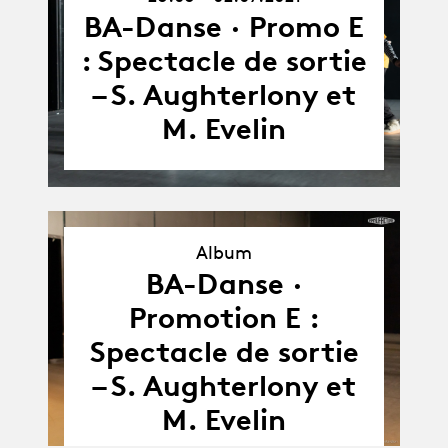
26.05.21
-
BA-Danse · Promo E
02.07.21
: Spectacle de sortie
– S. Aughterlony et
M. Evelin
Album
BA-Danse ·
Album
Promotion E :
Spectacle de sortie
– S. Aughterlony et
M. Evelin