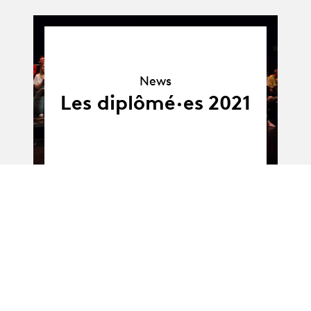
News
News
Les diplômé·es 2021
Album
Album
BA-Danse · Promo E
: Travaux de
Bachelor – Sébastien