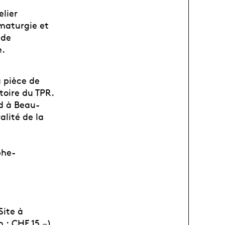
elier
maturgie et
 de
e.
a pièce de
toire du TPR.
nd à Beau-
alité de la
phe-
Site à
n :
CHF 15.–)