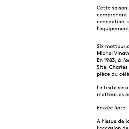
Cette saison,
comprenant t
conception, 
l’équipement
Six metteur.e
Michel Vinav
En 1983, à
l’o
Site, Charles
pièce du cél
Le texte sera
metteur.es en
Entrée libre
A l’issue de 
l’occasion de 