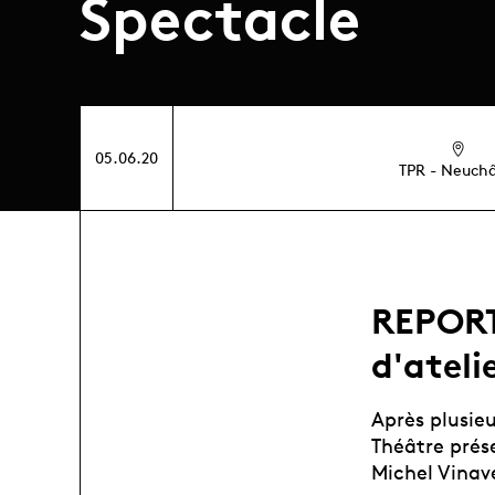
Spectacle
05.06.20
TPR - Neuchâ
REPORT
d'ateli
Après plusie
Théâtre prés
Michel Vinave