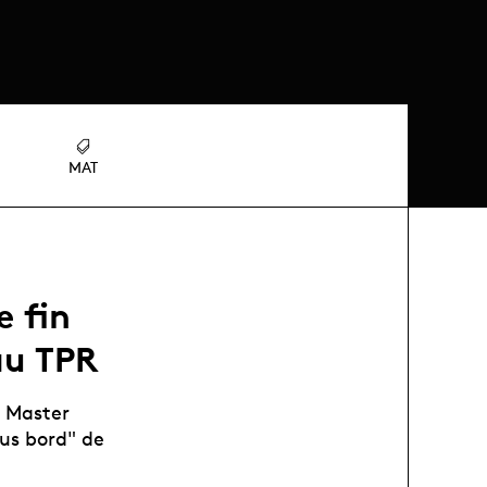
MAT
e fin
au TPR
u Master
sus bord" de