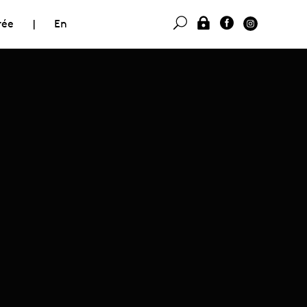
rée
|
En