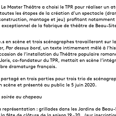
 Le Master Théâtre a choisi le TPR pour réaliser un at
outes les étapes de la création d’un spectacle (dra
construction, montage et jeu) profitant notamment
 exceptionnel de la fabrique de théâtre de Beau-Sit
.s en scène et trois scénographes travailleront sur l
er,
Par dessus bord
, un texte intimement mêlé à l’his
ccasion de l’installation du Théâtre populaire roma
 Joris, co-fondateur du TPR, mettait en scène l’intégr
èbre dramaturge français.
 partagé en trois parties pour trois trio de scénogra
 scène et présenté au public le 5 juin 2020.
 - soirée au chapeau
la représentation : grillades dans les Jardins de Beau-
la fête de clôture de la saison 19 – 20. (sur inscriptio