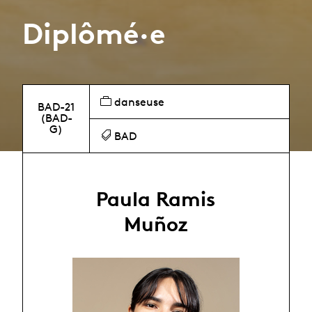
Diplômé·e
danseuse
BAD-21
(BAD-
G)
BAD
Paula Ramis
Muñoz