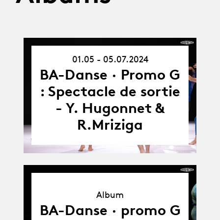
01.05 - 05.07.2024
01.05.24
-
BA-Danse · Promo G
05.07.24
: Spectacle de sortie
- Y. Hugonnet &
R.Mriziga
Album
Album
BA-Danse · promo G