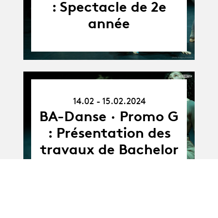
: Spectacle de 2e
année
14.02.24
14.02 - 15.02.2024
-
15.02.24
BA-Danse · Promo G
: Présentation des
travaux de Bachelor
Album