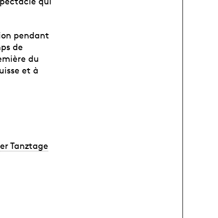
pectacle qui
tion pendant
mps de
remière du
uisse et à
er Tanztage