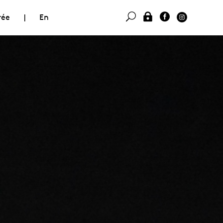
rée
|
En