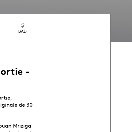
BAD
ortie -
rtie,
iginale de 30
ouan Mriziga