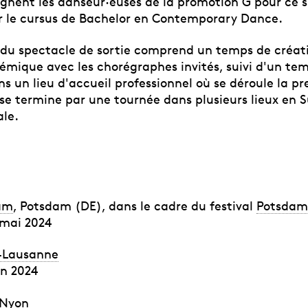
nent les danseur·euses de la promotion G pour ce s
er le cursus de Bachelor en Contemporary Dance.
 du spectacle de sortie comprend un temps de créa
émique avec les chorégraphes invités, suivi d'un te
s un lieu d'accueil professionnel où se déroule la p
se termine par une tournée dans plusieurs lieux en S
ale.
dam
, Potsdam (DE), dans le cadre du festival
Potsdam
 mai 2024
y-Lausanne
in 2024
 Nyon