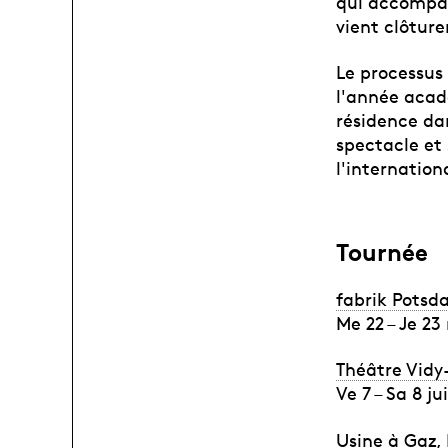
qui accompag
vient clôtur
Le processus
l'année acad
résidence dan
spectacle et 
l'internation
Tournée
fabrik Pots
Me 22 – Je 23
Théâtre Vid
Ve 7 – Sa 8 ju
Usine à Gaz
,