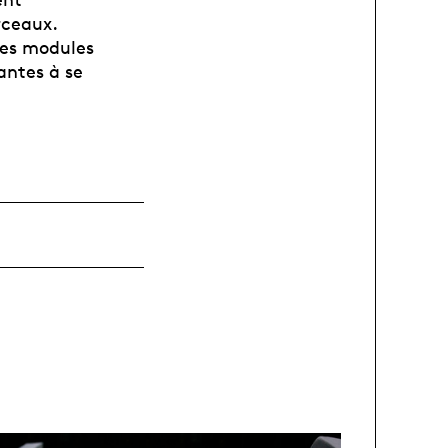
rceaux.
les modules
antes à se