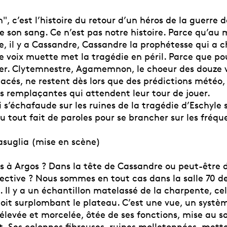
c’est l’histoire du retour d’un héros de la guerre de
e son sang. Ce n’est pas notre histoire. Parce qu’au 
e, il y a Cassandre, Cassandre la prophétesse qui a c
te voix muette met la tragédie en péril. Parce que pou
ler. Clytemnestre, Agamemnon, le choeur des douze v
acés, ne restent dès lors que des prédictions météo,
es remplaçantes qui attendent leur tour de jouer.
i s’échafaude sur les ruines de la tragédie d’Eschyle
u tout fait de paroles pour se brancher sur les fréq
asuglia (mise en scène)
à Argos ? Dans la tête de Cassandre ou peut-être d
ective ? Nous sommes en tout cas dans la salle 70 d
Il y a un échantillon matelassé de la charpente, cel
toit surplombant le plateau. C’est une vue, un systè
levée et morcelée, ôtée de ses fonctions, mise au so
t. Ses colonnes fibreuses, ruines molletonnées, mett