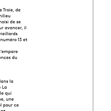
 Troie, de
milieu
hoisi de se
r avancer, il
ieillards
 numéro 13 et
 s’empare
uences du
ans la
e La
le qui
me, une
l pour ce
ent