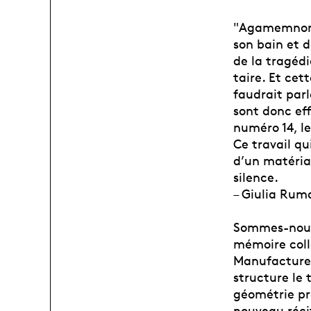
"Agamemnon", 
son bain et d
de la tragédi
taire. Et cet
faudrait par
sont donc eff
numéro 14, l
Ce travail qu
d’un matéria
silence.
– Giulia Rum
Sommes-nous 
mémoire coll
Manufacture. 
structure le 
géométrie pré
nouveau réci