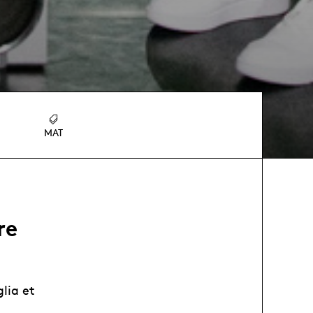
MAT
re
lia et