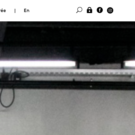
rée
|
En