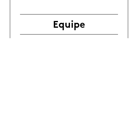
Equipe
En savoir plus
Partage des
résultats
Partenaires et
financement
Dans la presse