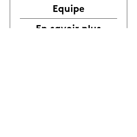
Equipe
En savoir plus
Partage des
résultats
Partenaire(s) et
financement(s)
Dans la presse