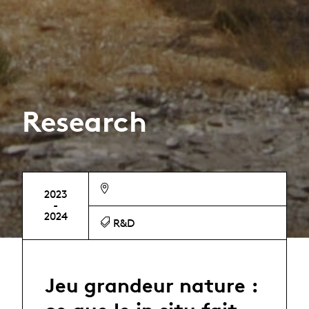
Research
2023
-
2024
R&D
Jeu grandeur nature :