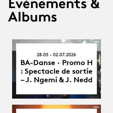
Évènements &
Albums
28.05.26
28.05 - 02.07.2026
-
02.07.26
BA-Danse · Promo H
: Spectacle de sortie
– J. Ngemi & J. Nedd