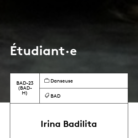
Étudiant·e
Danseuse
BAD-23
(BAD-
H)
BAD
Irina Badilita