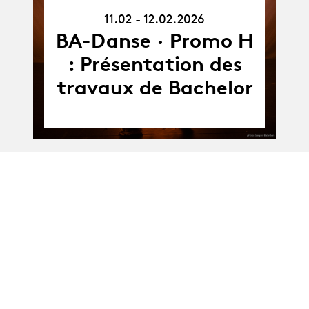
11.02.26
11.02 - 12.02.2026
-
12.02.26
BA-Danse · Promo H
: Présentation des
travaux de Bachelor
Album
BA-Danse · Promo H
Album
: Présentation des
Collective Projects I
: Since I have to
sleep