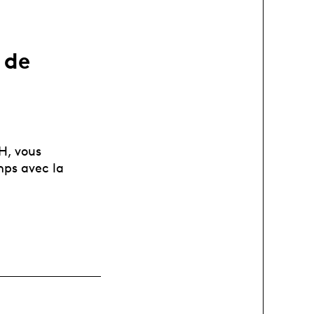
 de
H, vous
mps avec la