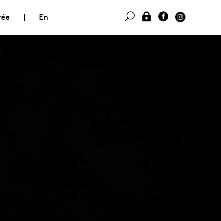
rée
|
En