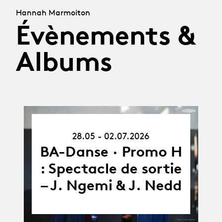
Hannah Marmoiton
Évènements &
Albums
28.05.26
28.05 - 02.07.2026
-
02.07.26
BA-Danse · Promo H
: Spectacle de sortie
– J. Ngemi & J. Nedd