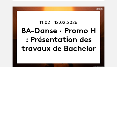
11.02.26
11.02 - 12.02.2026
-
12.02.26
BA-Danse · Promo H
: Présentation des
travaux de Bachelor
Album
BA-Danse · Promo H
Album
: Présentation des
Collective Projects I