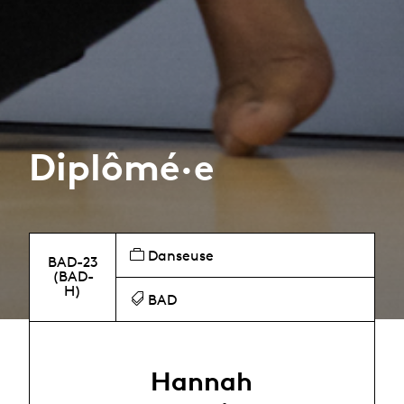
Diplômé·e
Danseuse
BAD-23
(BAD-
H)
BAD
Hannah