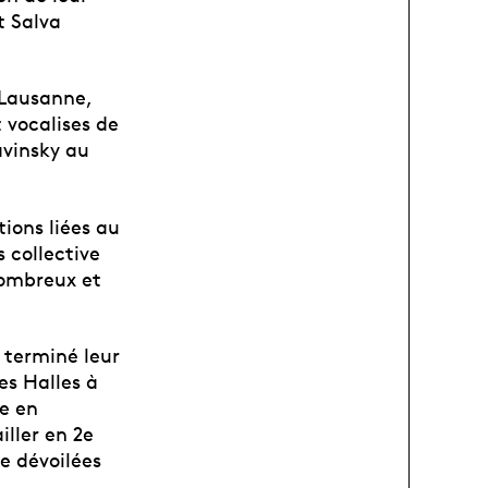
t Salva
, Lausanne,
t vocalises de
vinsky au
ions liées au
s collective
nombreux et
 terminé leur
es Halles à
le en
iller en 2e
e dévoilées