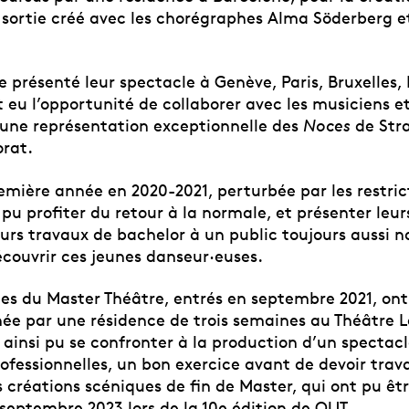
 sortie créé avec les chorégraphes Alma Söderberg e
te présenté leur spectacle à Genève, Paris, Bruxelles
t eu l’opportunité de collaborer avec les musiciens e
une représentation exceptionnelle des
Noces
de Stra
orat.
mière année en 2020-2021, perturbée par les restrict
t pu profiter du retour à la normale, et présenter leur
eurs travaux de bachelor à un public toujours aussi 
écouvrir ces jeunes danseur·euses.
·es du Master Théâtre, entrés en septembre 2021, ont
ée par une résidence de trois semaines au Théâtre L
nt ainsi pu se confronter à la production d’un spectac
ofessionnelles, un bon exercice avant de devoir trava
 créations scéniques de fin de Master, qui ont pu êtr
 septembre 2023 lors de la 10e édition de OUT.