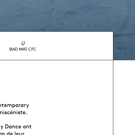
BAD MAT CFC
ontemporary
niscéniste.
ry Dance ont
on de leur