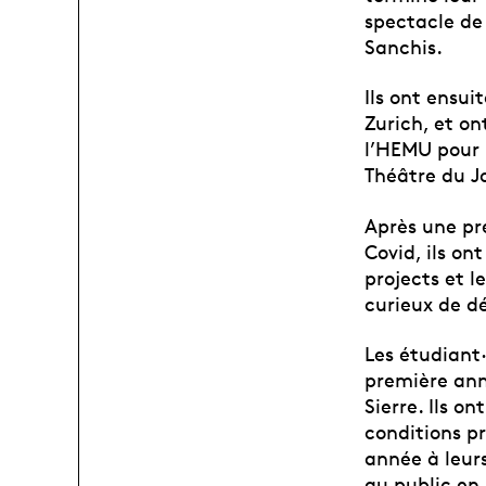
spectacle de
Sanchis.
Ils ont ensui
Zurich, et on
l’HEMU pour 
Théâtre du J
Après une pre
Covid, ils on
projects et l
curieux de d
Les étudiant
première ann
Sierre. Ils o
conditions pr
année à leurs
au public en