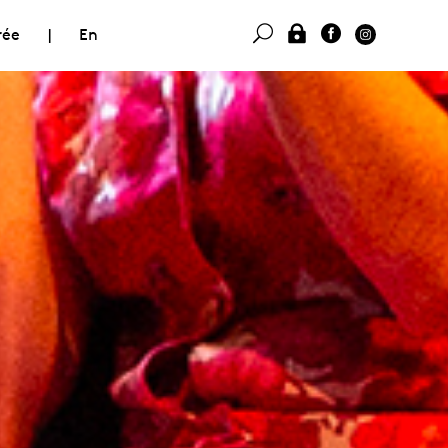
rée
|
En