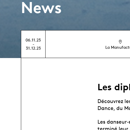
News
06.11.23
-
La Manufact
31.12.23
Les di
Découvrez le
Dance, du Mas
Les danseur·
terminé leur 