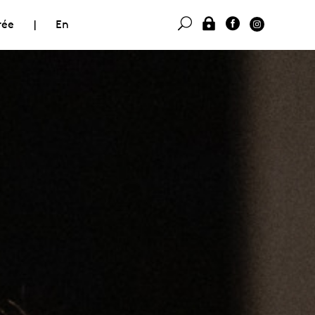
rée
|
En