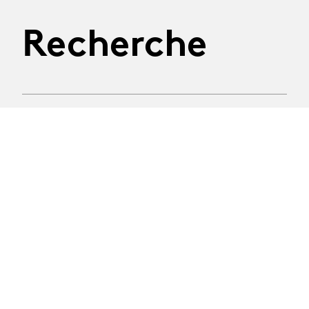
Recherche
06.10.2026
Les Rencontres de la
Recherche
Première édition des Rencontres de la Recherche,
une journée pour découvrir les projets menés par nos
équipes, échanger autour des enjeux actuels de la
recherche en arts de la scène et de réfléchir
ensemble aux liens fructueux qu’elle entretient avec
la création, la transmission et les pratiques
professionnelles.