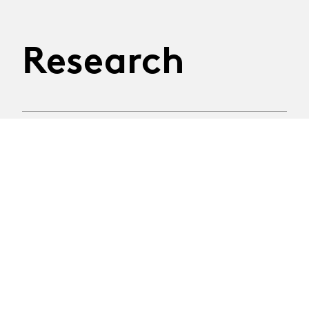
Research
06.10.2026
Les Rencontres de la
Recherche
Première édition des Rencontres de la Recherche,
une journée pour découvrir les projets menés par nos
équipes, échanger autour des enjeux actuels de la
recherche en arts de la scène et de réfléchir
ensemble aux liens fructueux qu’elle entretient avec
la création, la transmission et les pratiques
professionnelles.