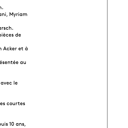
h.
sani, Myriam
arsch.
pièces de
n Acker et à
résentée au
avec le
ces courtes
uis 10 ans,