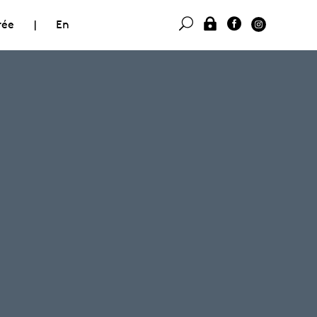
rée
|
En