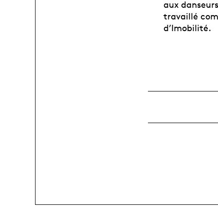
aux danseurs
travaillé co
d’Imobilité.