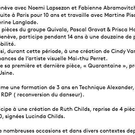
Genève avec Noemi Lapsezon et Fabienne Abramovitc
suite à Paris pour 10 ans et travaille avec Martine Pi
rine Langlade.
4 pièces du groupe Quivala, Pascal Gravat & Prisca H
Genève, participe pendant 14 ans à une douzaine de 
bilité.
si, durant cette période, à une création de Cindy Va
nces de l’artiste visuelle Mai-thu Perret.
ne sa première et dernière pièce, « Quarantaine », p
Usine.
ame une formation de 3 ans en Technique Alexander, 
a RDP ( reconversion du danseur).
icipe à une création de Ruth Childs, reprise de 4 piè
0, signées Lucinda Childs.
e nombreuses occasions et dans divers contextes dep