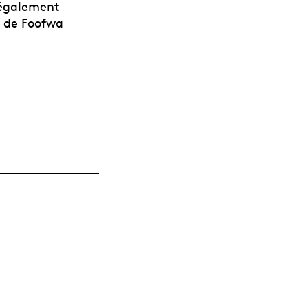
 également
s de Foofwa