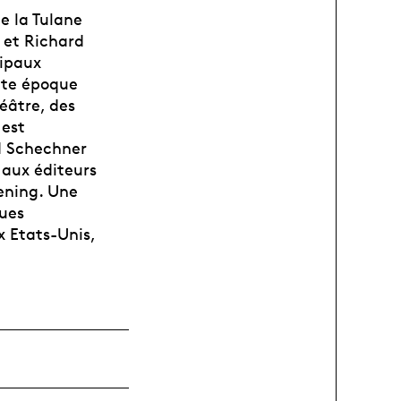
e la Tulane
 et Richard
cipaux
tte époque
éâtre, des
 est
d Schechner
 aux éditeurs
pening. Une
ques
x Etats-Unis,