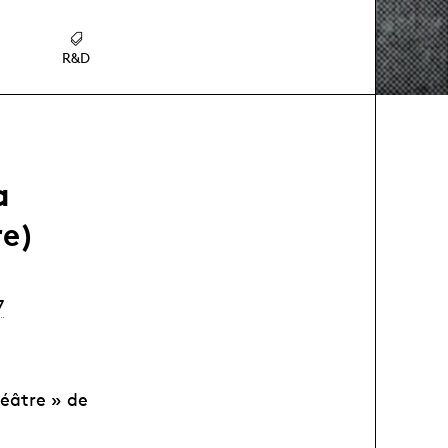
R&D
a
re)
7
héâtre » de