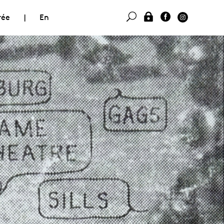
rée
|
En