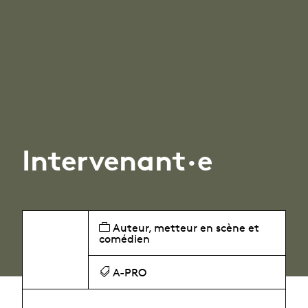
Intervenant·e
Auteur, metteur en scène et
comédien
A-PRO