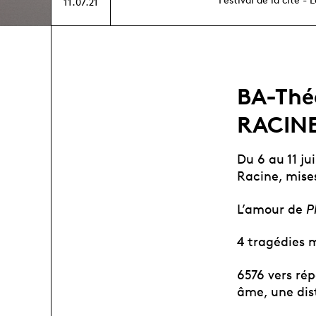
11.07.21
BA-Théâ
RACIN
Du 6 au 11 ju
Racine, mise
L’amour de
P
4 tragédies 
6576 vers rép
âme, une dist