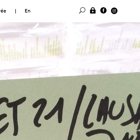
rée
|
En