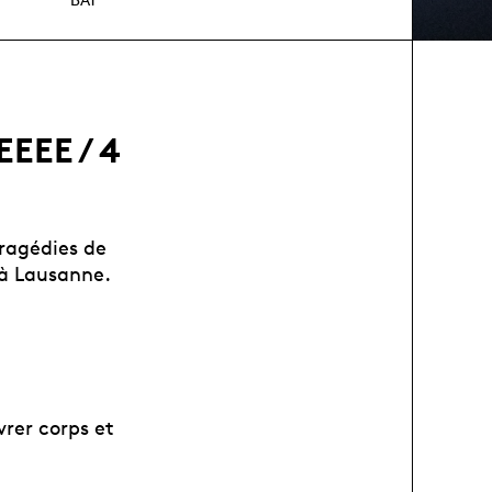
EEE / 4
tragédies de
 à Lausanne.
vrer corps et