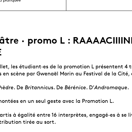
tre · promo L : RAAAACIIIINE
E
illet, les étudiant·es de la promotion L présentent 4 
s en scène par Gwenaël Morin au Festival de la Cité,
hèdre
. De
Britannicu
s. De
Bérénice
. D’
Andromaque
.
montées en un seul geste avec la Promotion L.
artis à égalité entre 16 interprètes, engagé·es à se li
ribution tirée au sort.