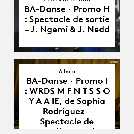
-
02.07.26
BA-Danse · Promo H
: Spectacle de sortie
– J. Ngemi & J. Nedd
Album
BA-Danse · Promo I
Album
: WRDS M F N T S S O
Y A A IE, de Sophia
Rodriguez -
Spectacle de
première année