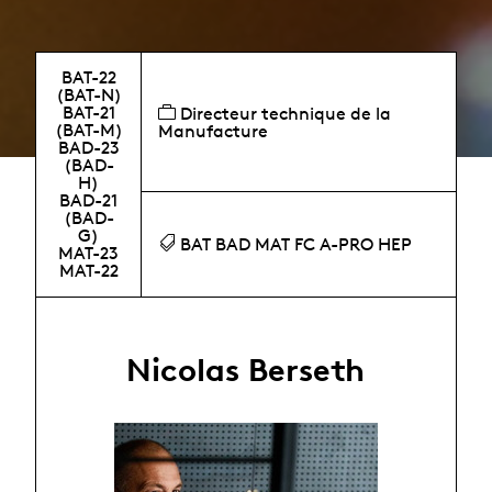
BAT-22
(BAT-N)
BAT-21
Directeur technique de la
(BAT-M)
Manufacture
BAD-23
(BAD-
H)
BAD-21
(BAD-
G)
BAT BAD MAT FC A-PRO HEP
MAT-23
MAT-22
Nicolas Berseth