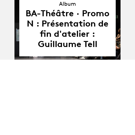
Album
Album
BA-Théâtre · Promo
N : Présentation de
fin d'atelier :
Guillaume Tell
01.07.25
-
01.07 - 03.07.2025
03.07.25
BA-Théâtre · promo
N : Guillaume Tell