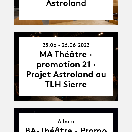
Astroland
25.06 - 26.06.2022
25.06.22
-
MA Théâtre ·
26.06.22
promotion 21 ·
Projet Astroland au
TLH Sierre
Album
Album
BA-Théâtre · Promo