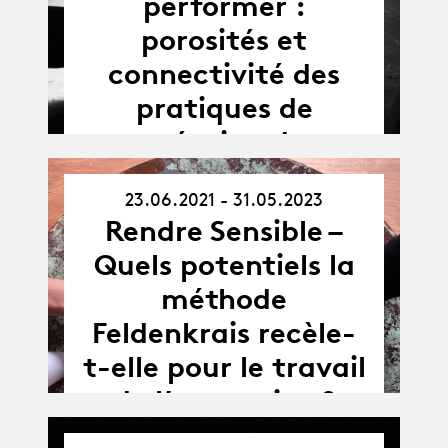
performer :
porosités et
connectivité des
pratiques de
création de
l’acteur·ice et du
23.06.2021 - 31.05.2023
performeur·e sur la
23.06.21
Rendre Sensible –
-
scène
31.05.23
Quels potentiels la
contemporaine
méthode
occidentale
Feldenkrais recèle-
t-elle pour le travail
de l’acteur.ice ?