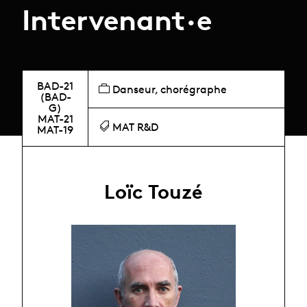
Intervenant·e
BAD-21
Danseur, chorégraphe
(BAD-
G)
MAT-21
MAT R&D
MAT-19
Loïc Touzé