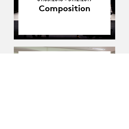
Composition
01.01.20
01.01.2020 - 31.12.2021
-
31.12.21
Mise en corps
technique
(Partenariat)