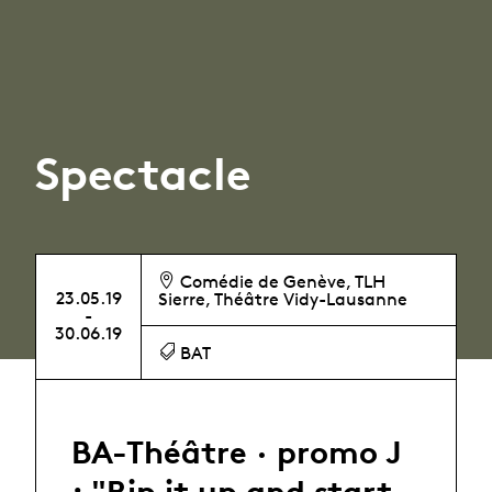
Spectacle
Comédie de Genève, TLH
23.05.19
Sierre, Théâtre Vidy-Lausanne
-
30.06.19
BAT
BA-Théâtre · promo J
: "Rip it up and start