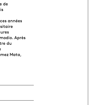
e de
is
 ces années
sitaire
gures
Amodio. Après
tre du
a
ómez Mata,