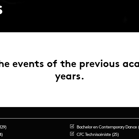
s
he events of the previous a
years.
129)
Bachelor en Contemporary Dance (
4)
CFC Techniscéniste (25)