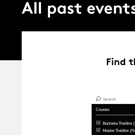
All past event
Find t
Courses
Bachelor Théâtre (
Master Théâtre (11