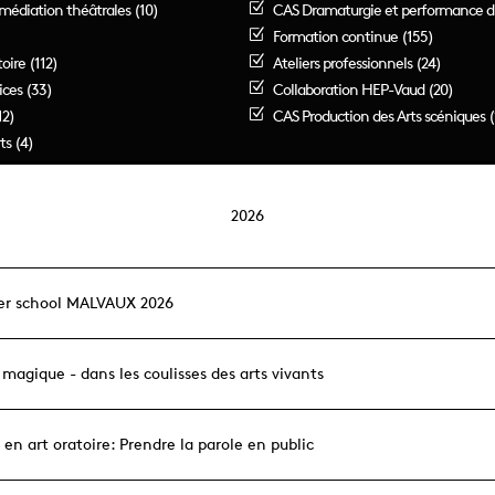
médiation théâtrales (10)
CAS Dramaturgie et performance du
Formation continue (155)
oire (112)
Ateliers professionnels (24)
ices (33)
Collaboration HEP-Vaud (20)
12)
CAS Production des Arts scéniques (
ts (4)
2026
r school MALVAUX 2026
l magique - dans les coulisses des arts vivants
r en art oratoire: Prendre la parole en public