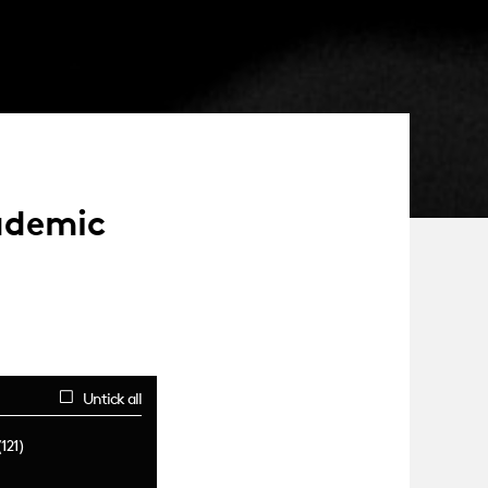
cademic
Untick all
121)