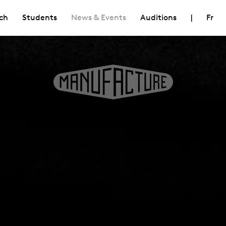
ch
Students
News & Events
Auditions
|
Fr