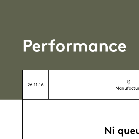
Performance
26.11.16
Manufactu
Ni queu