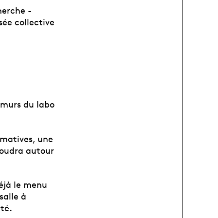
herche -
ée collective
s murs du labo
rmatives, une
 voudra autour
éjà le menu
salle à
ité.