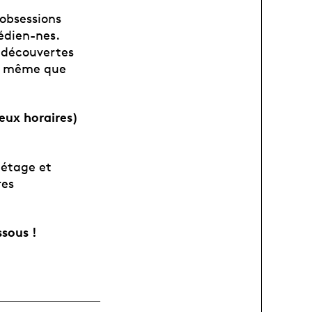
obsessions
édien-nes.
 découvertes
re même que
deux horaires)
 étage et
res
ssous !