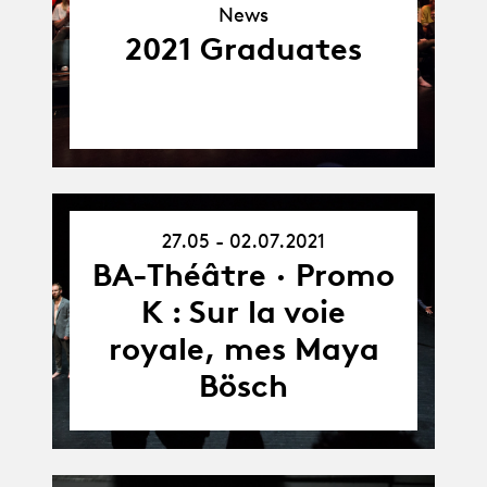
News
2021 Graduates
27.05 - 02.07.2021
27.05.21
-
BA-Théâtre · Promo
02.07.21
K : Sur la voie
royale, mes Maya
Bösch