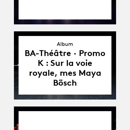
Album
Album
BA-Théâtre · Promo
K : Sur la voie
royale, mes Maya
Bösch
News